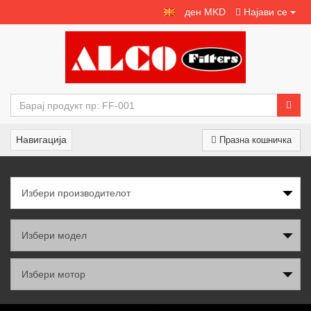
ден MKD
Најави се
Навигација
Празна кошничка