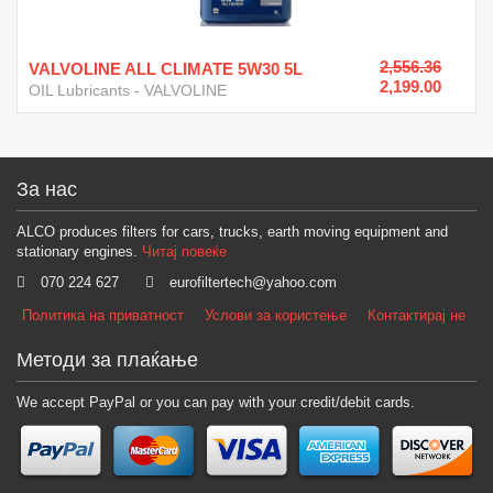
2,556.36
VALVOLINE ALL CLIMATE 5W30 5L
2,199.00
OIL Lubricants
-
VALVOLINE
За нас
ALCO produces filters for cars, trucks, earth moving equipment and
stationary engines.
Читај повеќе
070 224 627
eurofiltertech@yahoo.com
Политика на приватност
Услови за користење
Контактирај не
Методи за плаќање
We accept PayPal or you can pay with your credit/debit cards.