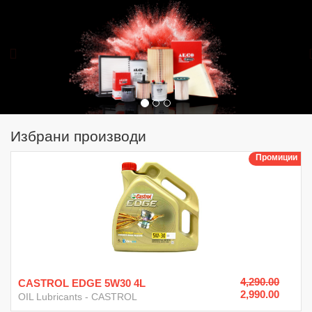
Претходна
Избрани производи
Промиции
4,290.00
CASTROL EDGE 5W30 4L
2,990.00
OIL Lubricants
-
CASTROL