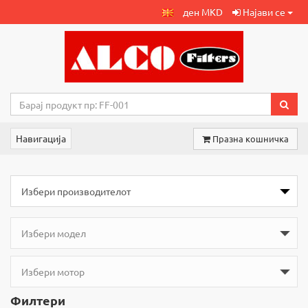
ден MKD
Најави се
Навигација
Празна кошничка
Филтери