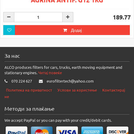
189.77
Додај
За нас
ALCO produces filters for cars, trucks, earth moving equipment and
stationary engines.
Читај повеќе
070 224 627
eurofiltertech@yahoo.com
Политика на приватност
Услови за користење
Контактирај
не
Методи за плаќање
We accept PayPal or you can pay with your credit/debit cards.