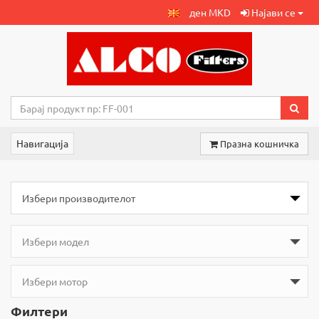
ден MKD
Најави се
Навигација
Празна кошничка
Филтери