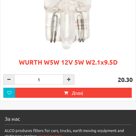
WURTH W5W 12V 5W W2.1x9.5D
20.30
Додај
За нас
ALCO produces filters for cars, trucks, earth moving equipment and
stationary engines.
Читај повеќе