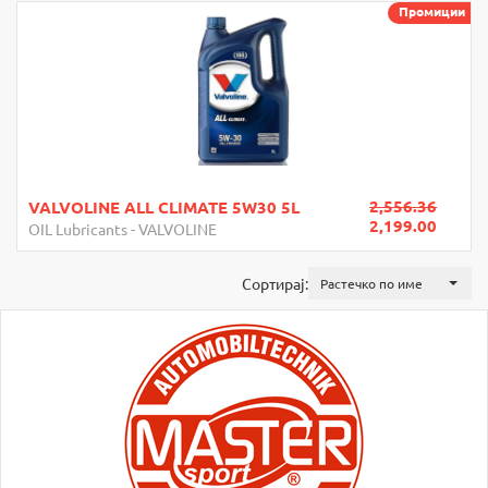
Промиции
2,556.36
VALVOLINE ALL CLIMATE 5W30 5L
2,199.00
OIL Lubricants
-
VALVOLINE
Сортирај:
Растечко по име