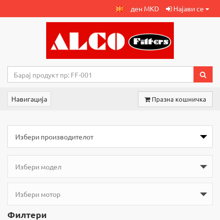
ден MKD
Најави се
Навигација
Празна кошничка
Филтери