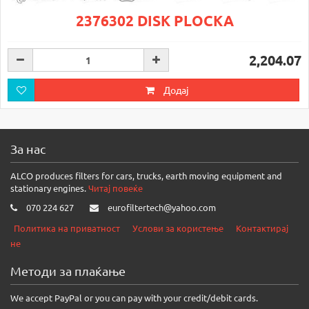
2376302 DISK PLOCKA
2,204.07
Додај
За нас
ALCO produces filters for cars, trucks, earth moving equipment and
stationary engines.
Читај повеќе
070 224 627
eurofiltertech@yahoo.com
Политика на приватност
Услови за користење
Контактирај
не
Методи за плаќање
We accept PayPal or you can pay with your credit/debit cards.