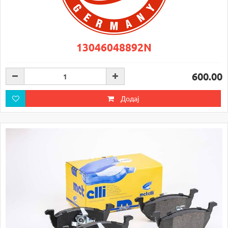
13046048892N
600.00
Додај