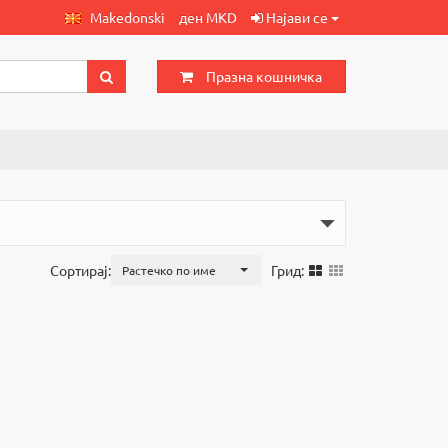
Makedonski
ден MKD
Најави се
Празна кошничка
Сортирај:
Грид:
Растечко по име