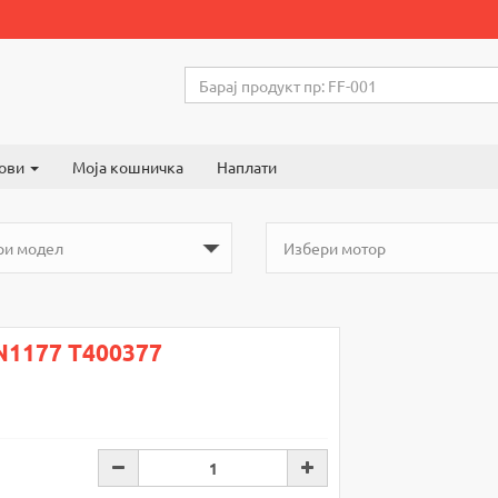
ови
Моја кошничка
Наплати
N1177 T400377