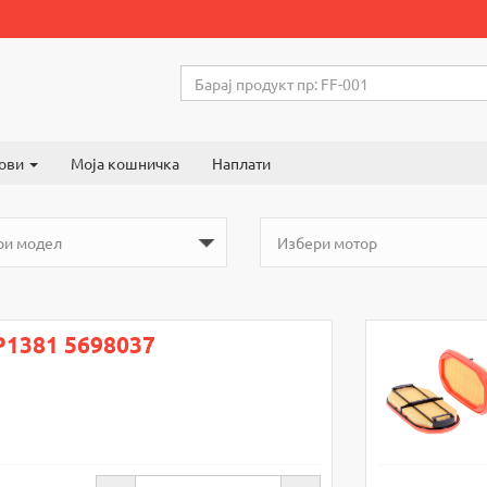
ови
Моја кошничка
Наплати
P1381 5698037