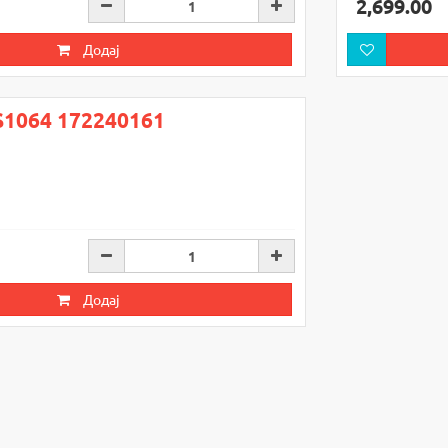
2,699.00
Додај
S1064 172240161
Додај