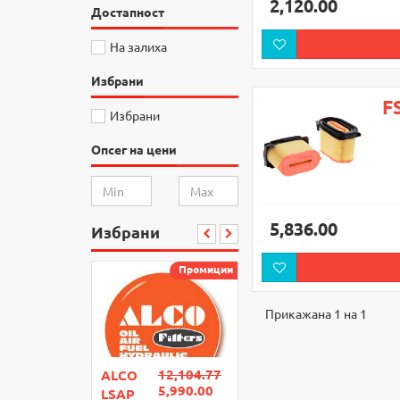
2,120.00
Достапност
На залиха
Избрани
F
Избрани
Опсег на цени
5,836.00
Избрани
Промиции
Прикажана 1 на 1
12,104.77
ALCO
5,990.00
LSAP