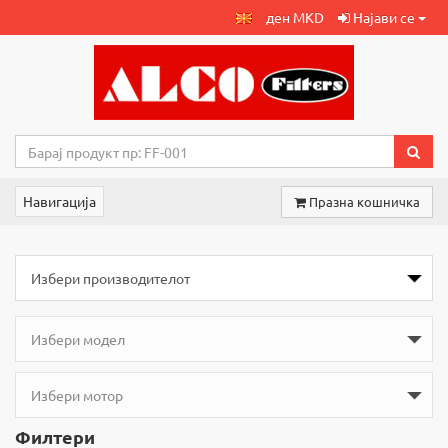
ден MKD
Најави се
Навигација
Празна кошничка
Филтери