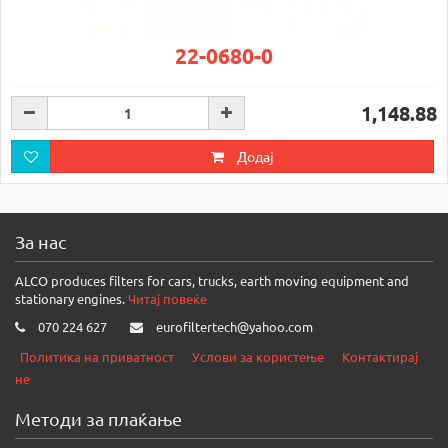
22-0680-0
1,148.88
Додај
За нас
ALCO produces filters for cars, trucks, earth moving equipment and
stationary engines.
Читај повеќе
070 224 627
eurofiltertech@yahoo.com
Политика на приватност
Услови за користење
Контактирај
не
Методи за плаќање