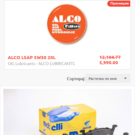
Промиции
12,104.77
ALCO LSAP 5W30 20L
5,990.00
OIL Lubricants
-
ALCO LUBRICANTS
Сортирај:
Растечко по име