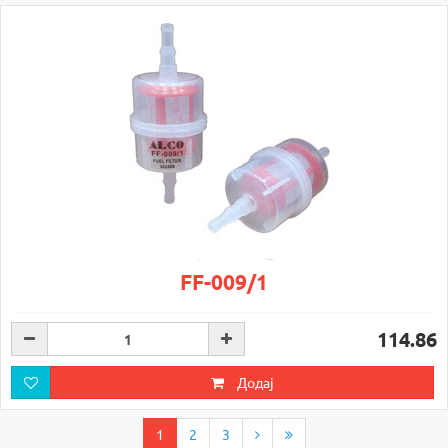
FF-009/1
114.86
Додај
1
2
3