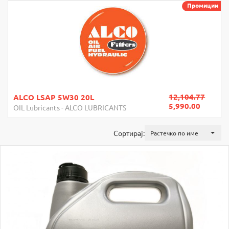
Промиции
12,104.77
4,2
CASTROL EDGE 5W30 4L
5,990.00
2,9
OIL Lubricants
-
CASTROL
Сортирај:
Растечко по име