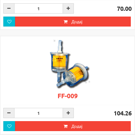
70.00
Додај
FF-009
104.26
Додај