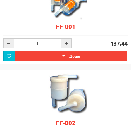
FF-001
137.44
Додај
FF-002