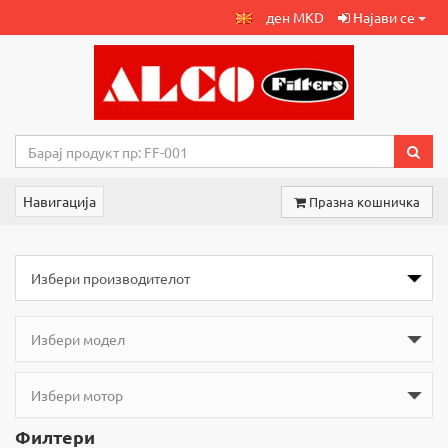
ден MKD
Најави се
Навигација
Празна кошничка
Филтери