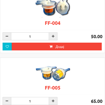
FF-004
50.00
Додај
FF-005
65.00