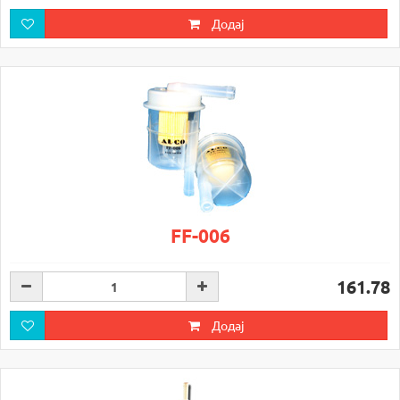
Додај
FF-006
161.78
Додај